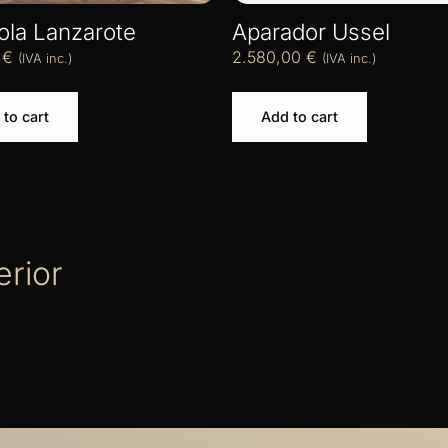
la Lanzarote
Aparador Ussel
0
€
2.580,00
€
(IVA inc.)
(IVA inc.)
to cart
Add to cart
erior