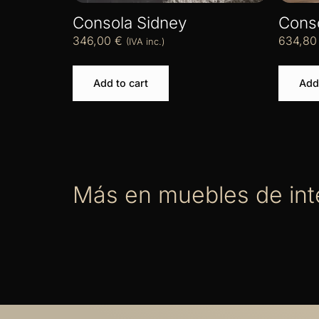
Consola Sidney
Conso
346,00
€
634,8
(IVA inc.)
Add to cart
Add 
Más en muebles de int