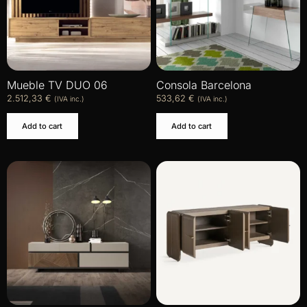
Mueble TV DUO 06
Consola Barcelona
2.512,33
€
533,62
€
(IVA inc.)
(IVA inc.)
Add to cart
Add to cart