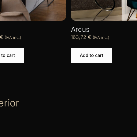
Arcus
€
163,72
€
(IVA inc.)
(IVA inc.)
to cart
Add to cart
erior