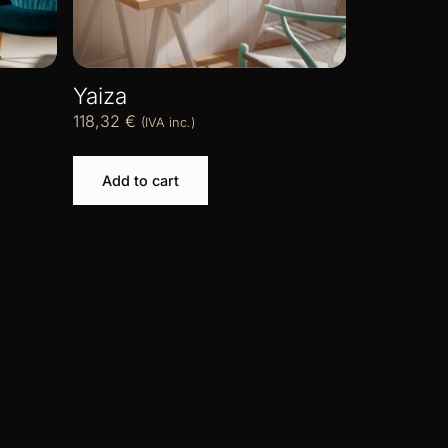
Yaiza
118,32
€
(IVA inc.)
Add to cart