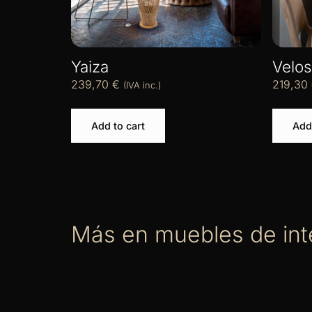
Yaiza
Velos
239,70
€
219,30
(IVA inc.)
Add to cart
Add 
Más en muebles de int