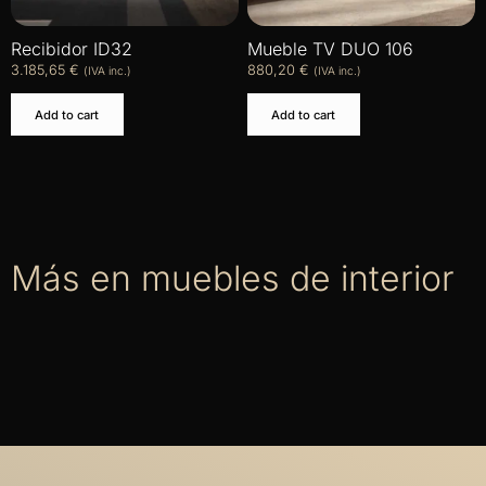
Recibidor ID32
Mueble TV DUO 106
3.185,65
€
880,20
€
(IVA inc.)
(IVA inc.)
Add to cart
Add to cart
Más en muebles de interior