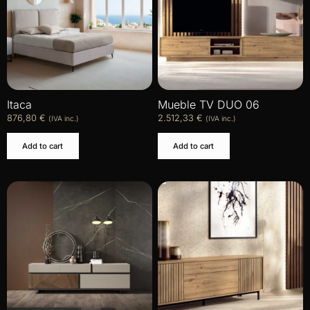
Itaca
Mueble TV DUO 06
876,80
€
2.512,33
€
(IVA inc.)
(IVA inc.)
Add to cart
Add to cart