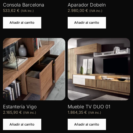
Consola Barcelona
Aparador Dobeln
533,62
€
2.980,00
€
(IVA inc.)
(IVA inc.)
Añadir al carrito
Añadir al carrito
Estantería Vigo
Mueble TV DUO 01
2.165,90
€
1.864,35
€
(IVA inc.)
(IVA inc.)
Añadir al carrito
Añadir al carrito