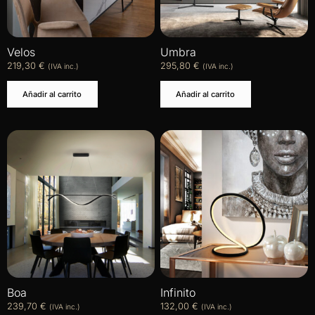
Velos
Umbra
219,30
€
295,80
€
(IVA inc.)
(IVA inc.)
Añadir al carrito
Añadir al carrito
Boa
Infinito
239,70
€
132,00
€
(IVA inc.)
(IVA inc.)