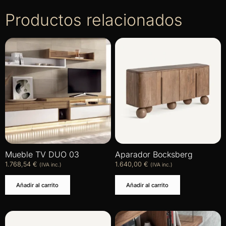
Productos relacionados
Mueble TV DUO 03
Aparador Bocksberg
1.768,54
€
1.640,00
€
(IVA inc.)
(IVA inc.)
Añadir al carrito
Añadir al carrito