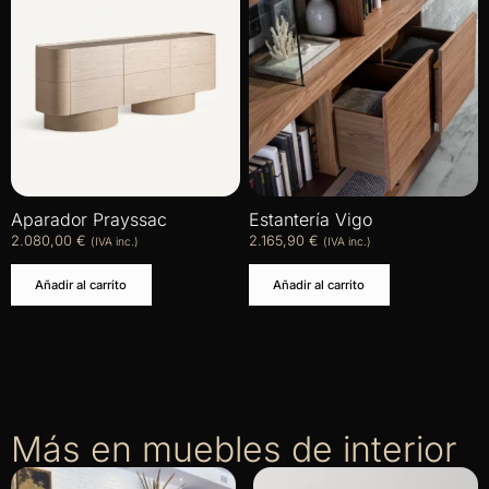
Aparador Prayssac
Estantería Vigo
2.080,00
€
2.165,90
€
(IVA inc.)
(IVA inc.)
Añadir al carrito
Añadir al carrito
Más en muebles de interior