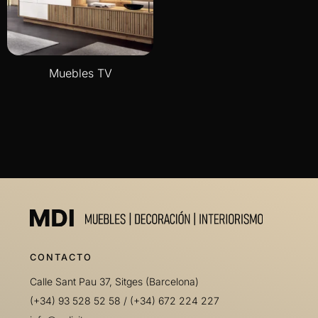
Muebles TV
CONTACTO
Calle Sant Pau 37, Sitges (Barcelona)
(+34) 93 528 52 58
/
(+34) 672 224 227