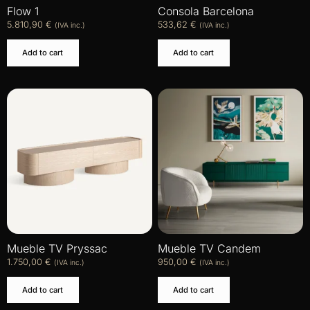
Flow 1
Consola Barcelona
5.810,90
€
533,62
€
(IVA inc.)
(IVA inc.)
Add to cart
Add to cart
Mueble TV Pryssac
Mueble TV Candem
1.750,00
€
950,00
€
(IVA inc.)
(IVA inc.)
Add to cart
Add to cart