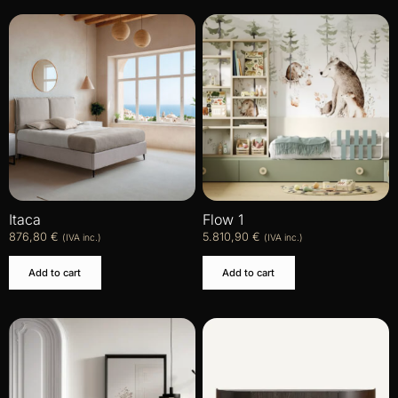
Itaca
Flow 1
876,80
€
5.810,90
€
(IVA inc.)
(IVA inc.)
Add to cart
Add to cart