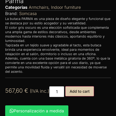
Parma
Categorias
Armchairs
,
Indoor furniture
Brand:
Somcasa
La butaca PARMA es una pieza de diseño elegante y funcional que
se destaca por su estilo acogedor y su versatilidad.
El color gris oscuro es una elección sofisticada que complementa
una amplia gama de estilos decorativos, desde ambientes
modernos hasta interiores más clásicos, aportando equilibrio y
luminosidad.
Tapizada en un tejido suave y agradable al tacto, esta butaca
brinda una experiencia envolvente, ideal para momentos de
relajación en el salón, dormitorio o incluso en una oficina.
Además, cuenta con una base metálica giratoria de 360º, lo que la
convierte en una excelente opción para el uso diario, ya que
permite una movilidad fluida y versátil sin necesidad de moverse
del asiento.
567,60
€
(IVA inc.)
Add to cart
Personalización a medida