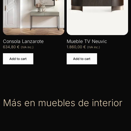
Consola Lanzarote
Mueble TV Neuvic
634,80
€
1.860,00
€
(IVA inc.)
(IVA inc.)
Add to cart
Add to cart
Más en muebles de interior