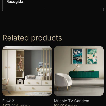
Recogida
Related products
Flow 2
Mueble TV Candem
4.078,66
€
950,00
€
(IVA inc.)
(IVA inc.)