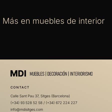
Más en muebles de interior
CONTACT
Calle Sant Pau 37, Sitges (Barcelona)
(+34) 93 528 52 58
/
(+34) 672 224 227
info@mdisitges.com