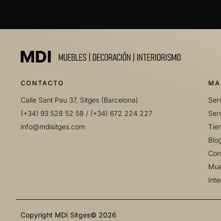
CONTACTO
MA
Calle Sant Pau 37, Sitges (Barcelona)
Serv
(+34) 93 528 52 58
/
(+34) 672 224 227
Serv
info@mdisitges.com
Tie
Blo
Con
Mue
Inte
Copyright MDI Sitges© 2026