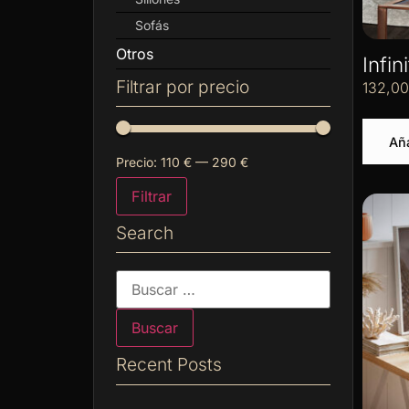
Sofás
Otros
Infin
Filtrar por precio
132,0
Aña
Precio:
110 €
—
290 €
Filtrar
Search
Recent Posts