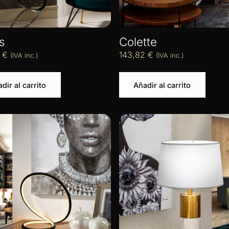
s
Colette
2
€
143,82
€
(IVA inc.)
(IVA inc.)
dir al carrito
Añadir al carrito