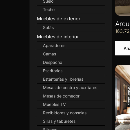
Suelo
Techo
Muebles de exterior
Arcu
Sofás
163,7
Muebles de interior
Aparadores
Aña
Camas
Despacho
Escritorios
Estanterías y librerías
Mesas de centro y auxiliares
Mesas de comedor
Muebles TV
Recibidores y consolas
Sillas y taburetes
Sillones