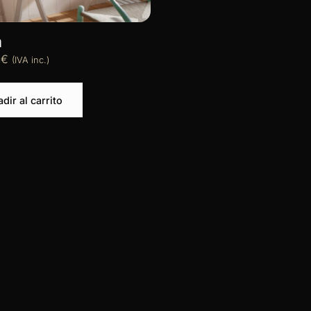
a
2
€
(IVA inc.)
dir al carrito