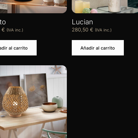
ito
Lucian
0
€
280,50
€
(IVA inc.)
(IVA inc.)
dir al carrito
Añadir al carrito