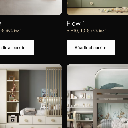
a
Flow 1
0
€
5.810,90
€
(IVA inc.)
(IVA inc.)
dir al carrito
Añadir al carrito